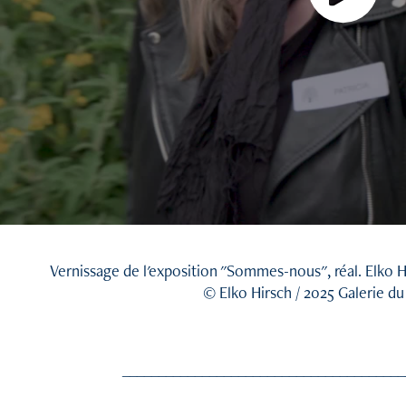
Vernissage de l'exposition "Sommes-nous", réal. Elko H
© Elko Hirsch / 2025 Galerie du
_______________________________________