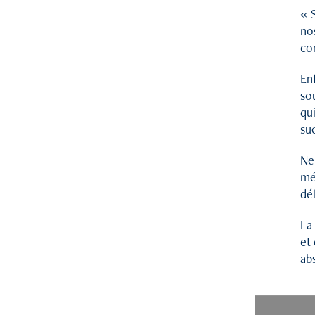
« 
no
co
Enf
so
qui
suc
Ne
mé
dél
La
et
ab