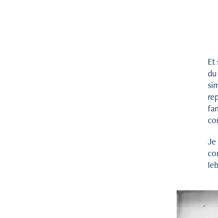
Et 
du 
sim
re
fam
co
Je 
co
leb